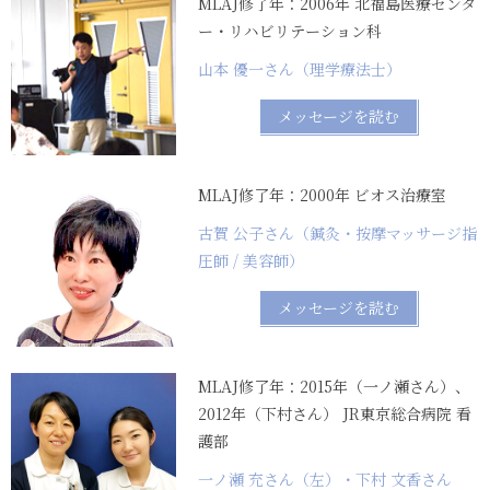
MLAJ修了年：2006年 北福島医療センタ
ー・リハビリテーション科
山本 優一さん（理学療法士）
メッセージを読む
MLAJ修了年：2000年 ビオス治療室
古賀 公子さん（鍼灸・按摩マッサージ指
圧師 / 美容師）
メッセージを読む
MLAJ修了年：2015年（一ノ瀬さん）、
2012年（下村さん） JR東京総合病院 看
護部
一ノ瀬 充さん（左）・下村 文香さん