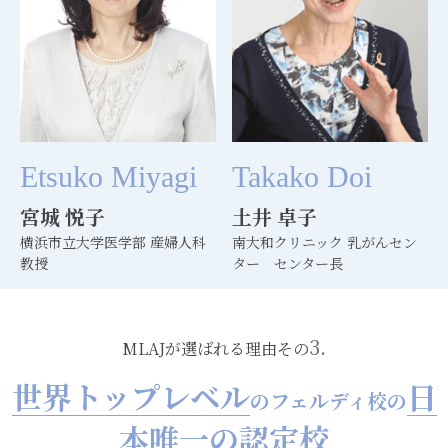
Etsuko Miyagi
Takako Doi
宮城 悦子
土井 卓子
横浜市立大学医学部 産婦人科
南大和クリニック 乳がんセン
教授
ター センター長
3.
MLAJが選ばれる理由その
世界トップレベル
日
のフェルディ校の
本唯一の認定校